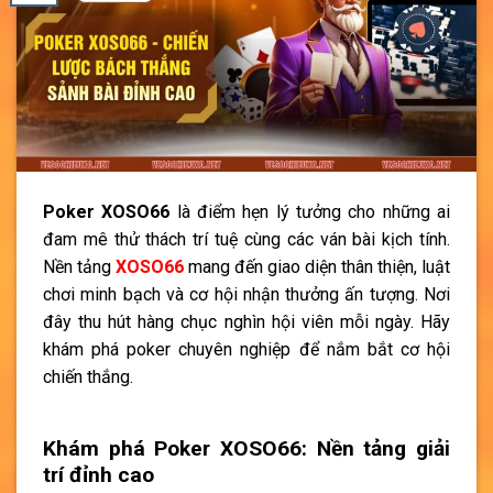
Poker XOSO66
là điểm hẹn lý tưởng cho những ai
đam mê thử thách trí tuệ cùng các ván bài kịch tính.
Nền tảng
XOSO66
mang đến giao diện thân thiện, luật
chơi minh bạch và cơ hội nhận thưởng ấn tượng. Nơi
đây thu hút hàng chục nghìn hội viên mỗi ngày. Hãy
khám phá poker chuyên nghiệp để nắm bắt cơ hội
chiến thắng.
Khám phá Poker XOSO66: Nền tảng giải
trí đỉnh cao