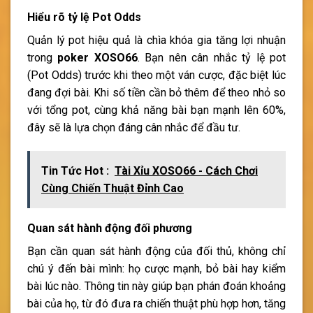
Hiểu rõ tỷ lệ Pot Odds
Quản lý pot hiệu quả là chìa khóa gia tăng lợi nhuận
trong
poker XOSO66
. Bạn nên cân nhắc tỷ lệ pot
(Pot Odds) trước khi theo một ván cược, đặc biệt lúc
đang đợi bài. Khi số tiền cần bỏ thêm để theo nhỏ so
với tổng pot, cùng khả năng bài bạn mạnh lên 60%,
đây sẽ là lựa chọn đáng cân nhắc để đầu tư.
Tin Tức Hot :
Tài Xỉu XOSO66 - Cách Chơi
Cùng Chiến Thuật Đỉnh Cao
Quan sát hành động đối phương
Bạn cần quan sát hành động của đối thủ, không chỉ
chú ý đến bài mình: họ cược mạnh, bỏ bài hay kiểm
bài lúc nào. Thông tin này giúp bạn phán đoán khoảng
bài của họ, từ đó đưa ra chiến thuật phù hợp hơn, tăng