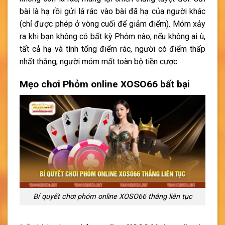
bài là hạ rồi gửi lá rác vào bài đã hạ của người khác
(chỉ được phép ở vòng cuối để giảm điểm). Móm xảy
ra khi bạn không có bất kỳ Phỏm nào; nếu không ai ù,
tất cả hạ và tính tổng điểm rác, người có điểm thấp
nhất thắng, người móm mất toàn bộ tiền cược.
Mẹo chơi Phỏm online XOSO66 bất bại
Bí quyết chơi phỏm online XOSO66 thắng liên tục