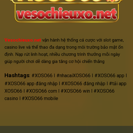
Vesochieuxo.net
vận hành hệ thống cá cược với slot game,
casino live và thể thao đa dạng trong môi trường bảo mật ổn
định. Nạp rút linh hoạt, nhiều chương trình thưởng mỗi ngày
giúp người chơi dễ dàng gia tăng cơ hội chiến thắng
Hashtags
: #XOSO66 Ι #nhacaiXOSO66 Ι #XOSO66 app l
#XOSO66 app đăng nhập l #XOSO66 đăng nhập l #tải app
XOSO66 l #XOSO66 com l #XOSO66 win l #XOSO66
casino l #XOSO66 mobile