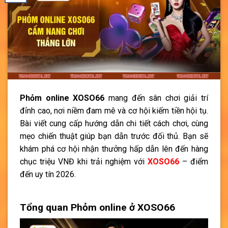
Phỏm online XOSO66
mang đến sân chơi giải trí
đỉnh cao, nơi niềm đam mê và cơ hội kiếm tiền hội tụ.
Bài viết cung cấp hướng dẫn chi tiết cách chơi, cùng
mẹo chiến thuật giúp bạn dẫn trước đối thủ. Bạn sẽ
khám phá cơ hội nhận thưởng hấp dẫn lên đến hàng
chục triệu VNĐ khi trải nghiệm với
XOSO66
– điểm
đến uy tín 2026.
Tổng quan Phỏm online ở XOSO66