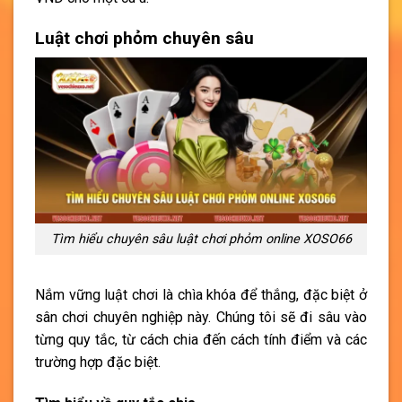
Luật chơi phỏm chuyên sâu
Tìm hiểu chuyên sâu luật chơi phỏm online XOSO66
Nắm vững luật chơi là chìa khóa để thắng, đặc biệt ở
sân chơi chuyên nghiệp này. Chúng tôi sẽ đi sâu vào
từng quy tắc, từ cách chia đến cách tính điểm và các
trường hợp đặc biệt.