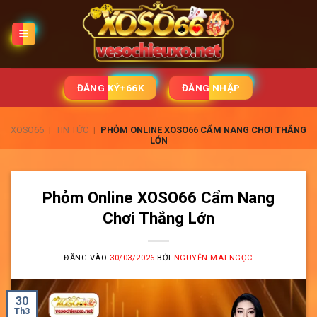
Bỏ
qua
nội
dung
ĐĂNG KÝ+66K
ĐĂNG NHẬP
XOSO66
|
TIN TỨC
|
PHỎM ONLINE XOSO66 CẨM NANG CHƠI THẮNG
LỚN
Phỏm Online XOSO66 Cẩm Nang
Chơi Thắng Lớn
ĐĂNG VÀO
30/03/2026
BỞI
NGUYỄN MAI NGỌC
30
Th3