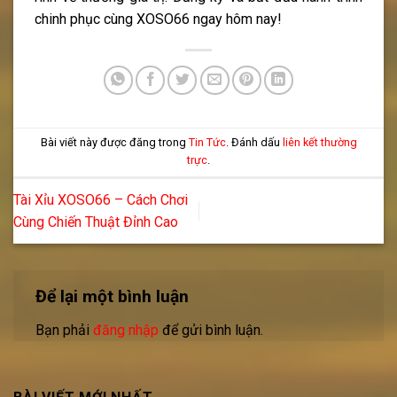
chinh phục cùng XOSO66 ngay hôm nay!
Bài viết này được đăng trong
Tin Tức
. Đánh dấu
liên kết thường
trực
.
Tài Xỉu XOSO66 – Cách Chơi
Cùng Chiến Thuật Đỉnh Cao
Để lại một bình luận
Bạn phải
đăng nhập
để gửi bình luận.