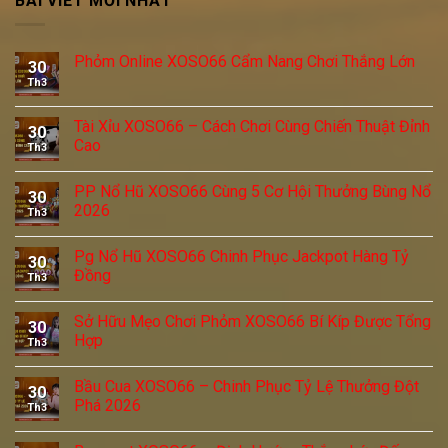
BÀI VIẾT MỚI NHẤT
Phỏm Online XOSO66 Cẩm Nang Chơi Thắng Lớn
30
Th3
Tài Xỉu XOSO66 – Cách Chơi Cùng Chiến Thuật Đỉnh
30
Cao
Th3
PP Nổ Hũ XOSO66 Cùng 5 Cơ Hội Thưởng Bùng Nổ
30
2026
Th3
Pg Nổ Hũ XOSO66 Chinh Phục Jackpot Hàng Tỷ
30
Đồng
Th3
Sở Hữu Mẹo Chơi Phỏm XOSO66 Bí Kíp Được Tổng
30
Hợp
Th3
Bầu Cua XOSO66 – Chinh Phục Tỷ Lệ Thưởng Đột
30
Phá 2026
Th3